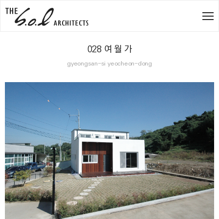
028 여 월 가
gyeongsan-si yeocheon-dong