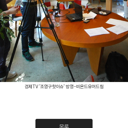
경제TV '조영구핫이슈' 방영-비욘드유어드림
목록