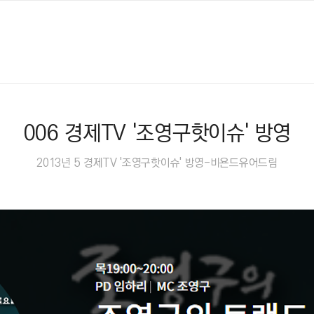
006 경제TV '조영구핫이슈' 방영
2013년 5 경제TV '조영구핫이슈' 방영-비욘드유어드림